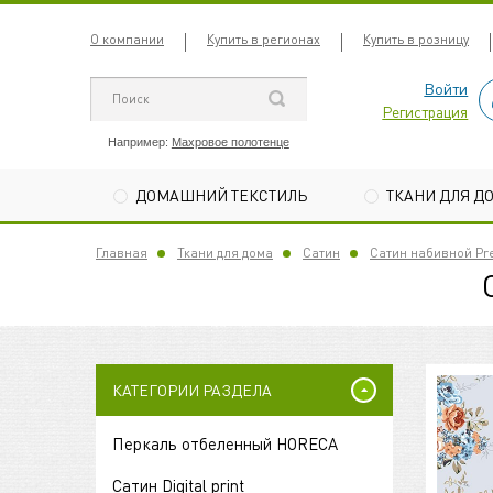
О компании
Купить в регионах
Купить в розницу
Войти
Регистрация
Например:
Махровое полотенце
ДОМАШНИЙ ТЕКСТИЛЬ
ТКАНИ ДЛЯ Д
Главная
Ткани для дома
Сатин
Сатин набивной P
КАТЕГОРИИ РАЗДЕЛА
Перкаль отбеленный HORECA
Сатин Digital print