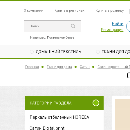
О компании
Купить в регионах
Купить в розницу
Войти
Регистрация
Например:
Постельное белье
ДОМАШНИЙ ТЕКСТИЛЬ
ТКАНИ ДЛЯ Д
Главная
Ткани для дома
Сатин
Сатин однотонный 
КАТЕГОРИИ РАЗДЕЛА
Перкаль отбеленный HORECA
Сатин Digital print