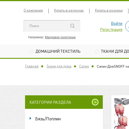
О компании
Купить в регионах
Купить в розницу
Войти
Регистрация
Например:
Махровое полотенце
ДОМАШНИЙ ТЕКСТИЛЬ
ТКАНИ ДЛЯ Д
Главная
Ткани для дома
Сатин
Сатин ДляSNOFF на
КАТЕГОРИИ РАЗДЕЛА
Бязь/Поплин