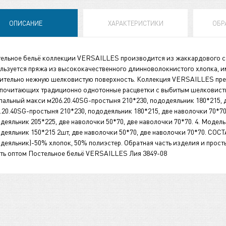
ОПИСАНИЕ
ХАРАКТЕРИСТИКИ
ОБР
ельное бельё коллекции VERSAILLES производится из жаккардового с
льзуется пряжа из высококачественного длинноволокнистого хлопка, и
ительно нежную шелковистую поверхность. Коллекция VERSAILLES пред
почитающих традиционно однотонные расцветки с выбитым шелковис
пальный макси м206.20.40SG-простыня 210*230, пододеяльник 180*215, д
.20.40SG-простыня 210*230, пододеяльник 180*215, две наволочки 70*70
деяльник 205*225, две наволочки 50*70, две наволочки 70*70. 4. Модел
деяльник 150*215 2шт, две наволочки 50*70, две наволочки 70*70. СОСТ
деяльник)-50% хлопок, 50% полиэстер. Обратная часть изделия и про
ть оптом Постельное бельё VERSAILLES Лия 3849-08