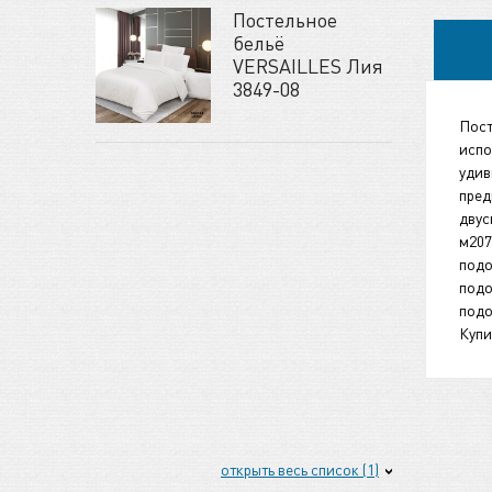
Постельное
бельё
VERSAILLES Лия
3849-08
Пост
испо
удив
пред
двус
м207
подо
подо
подо
Купи
открыть весь список (1)