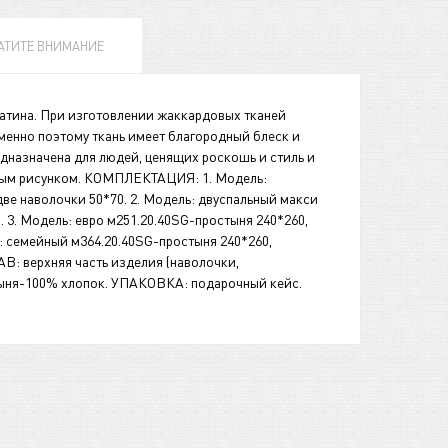
АТИТЕ ВНИМАНИЕ
атина. При изготовлении жаккардовых тканей
менно поэтому ткань имеет благородный блеск и
назначена для людей, ценящих роскошь и стиль и
тым рисунком. КОМПЛЕКТАЦИЯ: 1. Модель:
ве наволочки 50*70. 2. Модель: двуспальный макси
. 3. Модель: евро м251.20.40SG-простыня 240*260,
ь: семейный м364.20.40SG-простыня 240*260,
АВ: верхняя часть изделия (наволочки,
стыня-100% хлопок. УПАКОВКА: подарочный кейс.