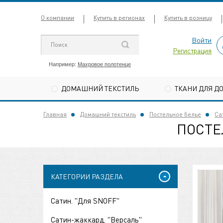
О компании
Купить в регионах
Купить в розницу
Войти
Регистрация
Например:
Махровое полотенце
ДОМАШНИЙ ТЕКСТИЛЬ
ТКАНИ ДЛЯ Д
Главная
Домашний текстиль
Постельное белье
Са
ПОСТЕ
КАТЕГОРИИ РАЗДЕЛА
Сатин. "Для SNOFF"
Сатин-жаккард. "Версаль"