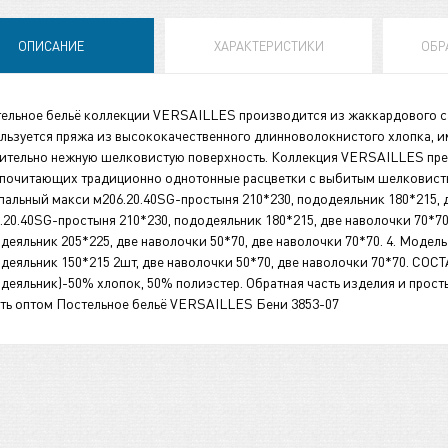
ОПИСАНИЕ
ХАРАКТЕРИСТИКИ
ОБР
ельное бельё коллекции VERSAILLES производится из жаккардового с
льзуется пряжа из высококачественного длинноволокнистого хлопка, и
ительно нежную шелковистую поверхность. Коллекция VERSAILLES пред
почитающих традиционно однотонные расцветки с выбитым шелковис
пальный макси м206.20.40SG-простыня 210*230, пододеяльник 180*215, д
.20.40SG-простыня 210*230, пододеяльник 180*215, две наволочки 70*70
деяльник 205*225, две наволочки 50*70, две наволочки 70*70. 4. Модел
деяльник 150*215 2шт, две наволочки 50*70, две наволочки 70*70. СОСТ
деяльник)-50% хлопок, 50% полиэстер. Обратная часть изделия и про
ть оптом Постельное бельё VERSAILLES Бени 3853-07