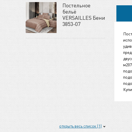
Постельное
бельё
VERSAILLES Бени
3853-07
Пост
испо
удив
пред
двус
м207
подо
подо
подо
Купи
открыть весь список (1)