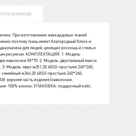
АТИТЕ ВНИМАНИЕ
атина. При изготовлении жаккардовых тканей
менно поэтому ткань имеет благородный блеск и
назначена для людей, ценящих роскошь и стиль и
тым рисунком. КОМПЛЕКТАЦИЯ: 1. Модель:
ве наволочки 50*70. 2. Модель: двуспальный макси
. 3. Модель: евро м251.20.40SG-простыня 240*260,
ь: семейный м364.20.40SG-простыня 240*260,
АВ: верхняя часть изделия (наволочки,
стыня-100% хлопок. УПАКОВКА: подарочный кейс.