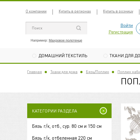
О компании
Купить в регионах
Купить в розницу
Войти
Регистрация
Например:
Махровое полотенце
ДОМАШНИЙ ТЕКСТИЛЬ
ТКАНИ ДЛЯ Д
Главная
Ткани для дома
Бязь/Поплин
Поплин наби
ПОП
КАТЕГОРИИ РАЗДЕЛА
Бязь г/к, отб., сур. 80 см и 150 см
Бязь г/к, отбеленная 220 см