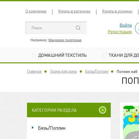
О компании
Купить в регионах
Купить в розницу
Войти
Регистрация
Например:
Махровое полотенце
ДОМАШНИЙ ТЕКСТИЛЬ
ТКАНИ ДЛЯ Д
Главная
Ткани для дома
Бязь/Поплин
Поплин наб 
ПОП
КАТЕГОРИИ РАЗДЕЛА
Бязь/Поплин