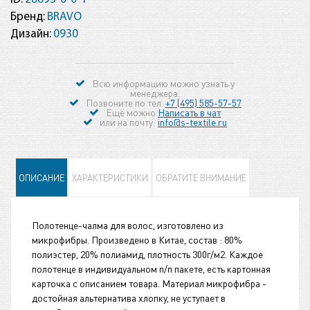
Бренд:
BRAVO
Дизайн:
0930
Всю информацию можно узнать у
менеджера.
Позвоните по тел.
+7 (495) 585-57-57
Ещё можно
Написать в чат
или на почту:
info@s-textile.ru
ОПИСАНИЕ
ХАРАКТЕРИСТИКИ
ОБРАТИТЕ ВНИМАНИЕ
Полотенце-чалма для волос, изготовлено из
микрофибры. Произведено в Китае, состав : 80%
полиэстер, 20% полиамид, плотность 300г/м2. Каждое
полотенце в индивидуальном п/п пакете, есть картонная
карточка с описанием товара. Материал микрофибра -
достойная альтернатива хлопку, не уступает в