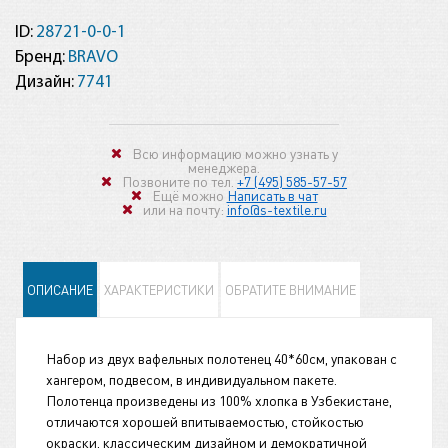
ID:
28721-0-0-1
Бренд:
BRAVO
Дизайн:
7741
Всю информацию можно узнать у
менеджера.
Позвоните по тел.
+7 (495) 585-57-57
Ещё можно
Написать в чат
или на почту:
info@s-textile.ru
ОПИСАНИЕ
ХАРАКТЕРИСТИКИ
ОБРАТИТЕ ВНИМАНИЕ
Набор из двух вафельных полотенец 40*60см, упакован с
хангером, подвесом, в индивидуальном пакете.
Полотенца произведены из 100% хлопка в Узбекистане,
отличаются хорошей впитываемостью, стойкостью
окраски, классическим дизайном и демократичной