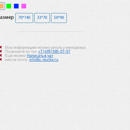
Размер
70*140
33*70
50*90
Всю информацию можно узнать у менеджера.
Позвоните по тел.
+7 (495) 585-57-57
Ещё можно
Написать в чат
или на почту:
info@s-textile.ru