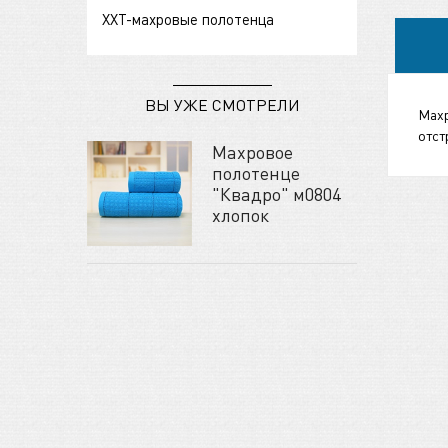
ХХТ-махровые полотенца
ВЫ УЖЕ СМОТРЕЛИ
Махр
отст
Махровое
полотенце
"Квадро" м0804
хлопок