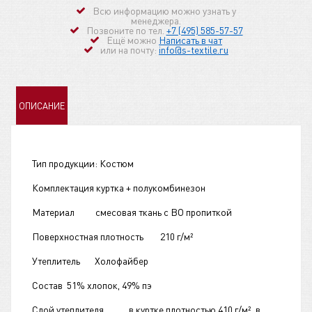
Всю информацию можно узнать у
менеджера.
Позвоните по тел.
+7 (495) 585-57-57
Ещё можно
Написать в чат
или на почту:
info@s-textile.ru
ОПИСАНИЕ
Тип продукции: Костюм
Комплектация куртка + полукомбинезон
Материал смесовая ткань с ВО пропиткой
Поверхностная плотность 210 г/м²
Утеплитель Холофайбер
Состав 51% хлопок, 49% пэ
Слой утеплителя в куртке плотностью 410 г/м², в