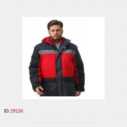
ID:
29226