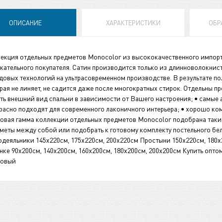
ОПИСАНИЕ
ХАРАКТЕРИСТИКИ
ОБР
екция отдельных предметов Monocolor из высококачественного импорт
кательного покупателя. Сатин производится только из длинноволокнис
довых технологий на ультрасовременном производстве. В результате пол
рая не линяет, не садится даже после многократных стирок. Отдельны п
ть внешний вид спальни в зависимости от Вашего настроения; • самые а
расно подходят для современного лаконичного интерьера; • хорошо ко
овая гамма коллекции отдельных предметов Monocolor подобрана таки
меты между собой или подобрать к готовому комплекту постельного бел
деяльники 145х220см, 175х220см, 200х220см Простыни 150х220см, 180х
нке 90х200см, 140х200см, 160х200см, 180х200см, 200х200см Купить опто
мовый