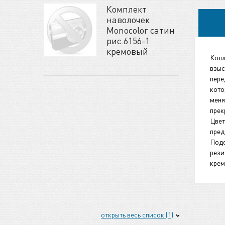
Комплект
наволочек
Monocolor сатин
рис.6156-1
кремовый
Колл
взыс
пере
кото
меня
прек
Цвет
пред
Подо
рези
кре
открыть весь список (1)