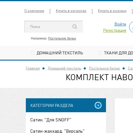
О компании
Купить в регионах
Купить в розницу
Войти
Регистрация
Например:
Постельное белье
ДОМАШНИЙ ТЕКСТИЛЬ
ТКАНИ ДЛЯ Д
Главная
Домашний текстиль
Постельное белье
Са
КОМПЛЕКТ НАВО
КАТЕГОРИИ РАЗДЕЛА
Сатин. "Для SNOFF"
Сатин-жаккард. "Версаль"