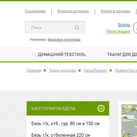
О компании
Купить в регионах
Купить в розницу
Войти
Регистрация
Например:
Махровое полотенце
ДОМАШНИЙ ТЕКСТИЛЬ
ТКАНИ ДЛЯ Д
Главная
Ткани для дома
Бязь/Поплин
Поликоттон н
КАТЕГОРИИ РАЗДЕЛА
Бязь г/к, отб., сур. 80 см и 150 см
Бязь г/к, отбеленная 220 см