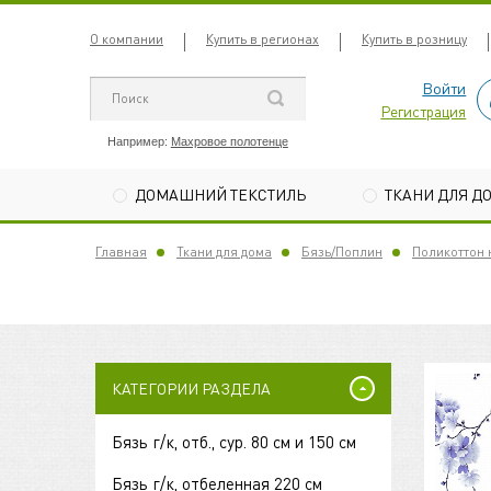
О компании
Купить в регионах
Купить в розницу
Войти
Регистрация
Например:
Махровое полотенце
ДОМАШНИЙ ТЕКСТИЛЬ
ТКАНИ ДЛЯ Д
Главная
Ткани для дома
Бязь/Поплин
Поликоттон н
КАТЕГОРИИ РАЗДЕЛА
Бязь г/к, отб., сур. 80 см и 150 см
Бязь г/к, отбеленная 220 см