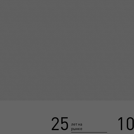
25
10
лет на
рынке