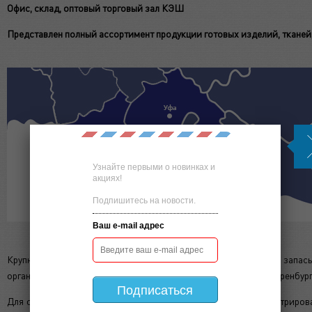
Офис, склад, оптовый торговый зал КЭШ
Представлен полный ассортимент продукции готовых изделий, тканей,
Узнайте первыми о новинках и
акциях!
Подпишитесь на новости.
Ваш e-mail адрес
Крупные складские площади позволяют держать большие запас
организовать доставку в города Республики Башкортостан и Оренбур
Подписаться
Для оформления онлайн-заказа на сайте необходимо зарегистрироват