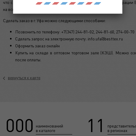
что сайт правильно определяет Ваши геоданные. После регистрации
на всю продукцию имеющуюся в наличии в городе Уфа.
Сделать заказ в г. Уфа можно следующими способами:
Позвонить по телефону: +7(347) 244-81-02, 244-81-60, 274-00-70
Сделать запрос на электронную почту: info.ufa@besttex.ru
Оформить заказ онлайн
Купить на складе в оптовом торговом зале (КЭШ). Можно озн
после оплаты.
вернуться к карте
 000
11
наименований
представитель
в каталоге
в регионах