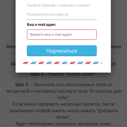
билета с 30% скидкой.
Узнайте первыми о новинках и акциях!
Подпишитесь на новости.
Ваш e-mail адрес
SH74JZZ
Необходимые действия для получения входного
Подписаться
билета по промо-коду:
Шаг 1
– Зайти на сайт
https://pirexpo.com/get-ticket
Шаг 2
– Нажать "Купить билет"
Шаг 3
– Заполнить все обязательные поля со
звездочкой и поставить галочку в поле “Я покупаю для
себя”.
Если нужно оформить несколько билетов, после
заполнения первой анкеты внизу нажать “Добавить
билет”,
будет необходимо заполнить несколько анкет.