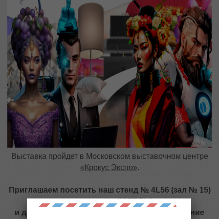
Выставка пройдет в Московском выставочном центре
«Крокус Экспо»
.
Приглашаем посетить наш стенд № 4L56 (зал № 15)
- экспозиция "ОТЕЛЬ"
и дарим
ПРОМО-КОД: SH74JZZ
на приобретение