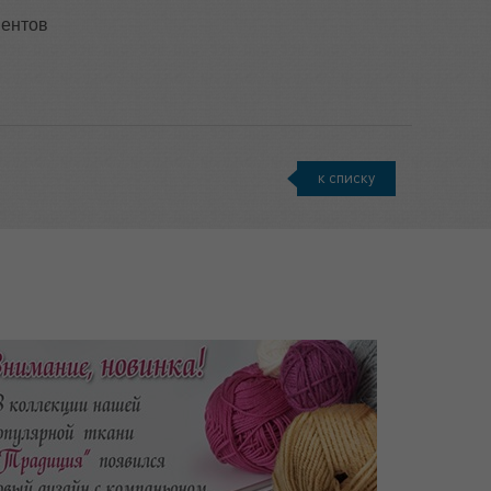
иентов
к списку