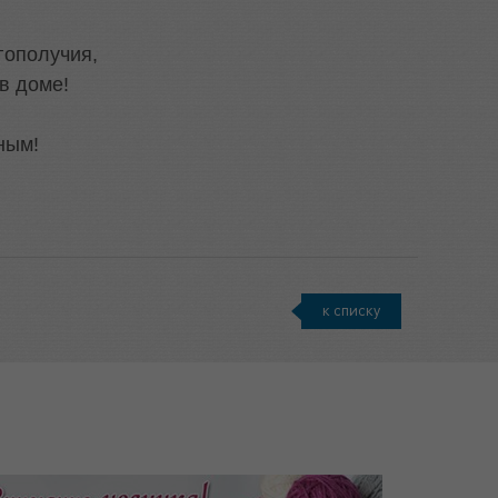
гополучия,
в доме!
ным!
к списку