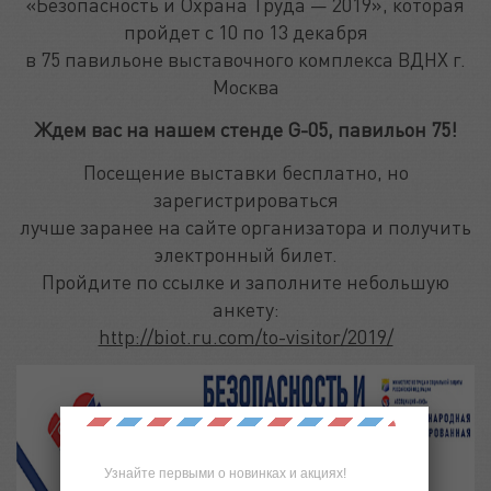
«Безопасность и Охрана Труда — 2019», которая
пройдет с 10 по 13 декабря
в 75 павильоне выставочного комплекса ВДНХ г.
Москва
Ждем вас на нашем стенде G-05, павильон 75!
Посещение выставки бесплатно, но
зарегистрироваться
лучше заранее на сайте организатора и получить
электронный билет.
Пройдите по ссылке и заполните небольшую
анкету:
http://biot.ru.com/to-visitor/2019/
Узнайте первыми о новинках и акциях!