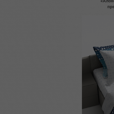
«Алонс
пр