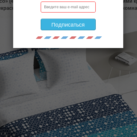
о» (4433-1+4433а-1) - современный дизайн с мелкими 
екрасно впишется в интерьер большой и светлой комна
Подписаться