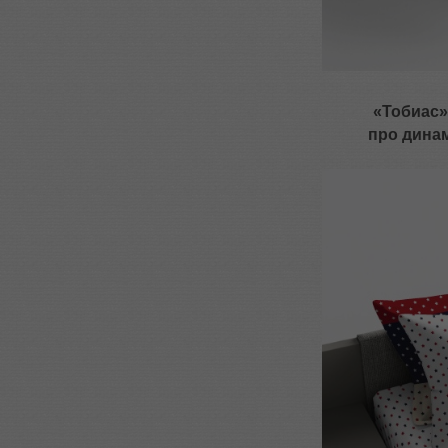
«Тобиас» 
про динам