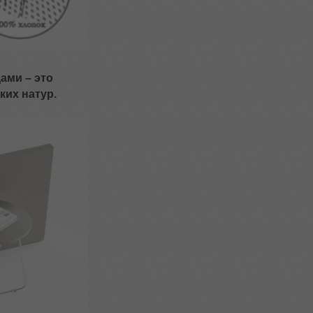
дами – это
ких натур.