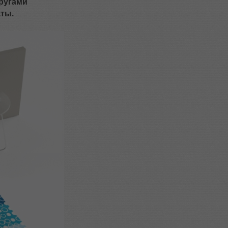
кругами
ты.