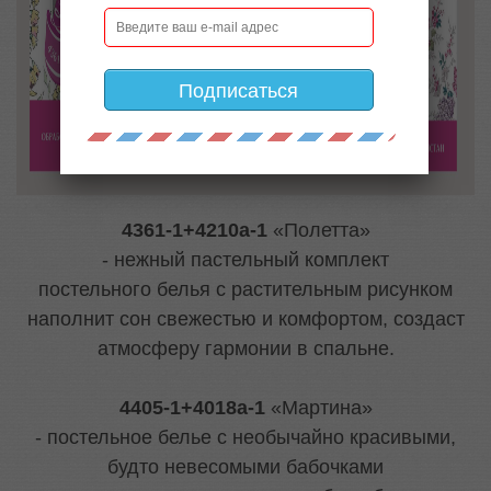
Подписаться
4361-1+4210а-1
«Полетта»
- нежный пастельный комплект
постельного белья с растительным рисунком
наполнит сон свежестью и комфортом, создаст
атмосферу гармонии в спальне.
4405-1+4018а-1
«Мартина»
- постельное белье с необычайно красивыми,
будто невесомыми бабочками