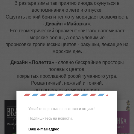
В разгаре зимы так приятно иногда окунуться в
воспоминания о лете и отпуске!
Ощутить легкий бриз и теплоту моря дает возможность
-
Дизайн «Майорка».
Его геометрический орнамент «зигзаг» напоминает
морские волны, а едва уловимые
прорисовки тропических цветов - ракушки, лежащие на
морском дне.
Дизайн «Полетта»
- словно бескрайние просторы
полевых цветов,
покрытых прохладной росой туманного утра.
Романтичный, нежный и тонкий,
он согревает и умиротворяет.
Узнайте первыми о новинках и акциях!
Подпишитесь на новости.
Ваш e-mail адрес