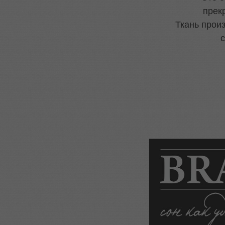
прек
Ткань прои
с