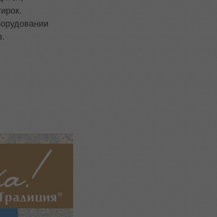
ирок.
борудовании
в.