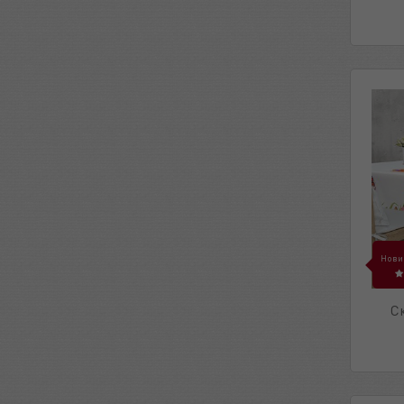
Нови
С