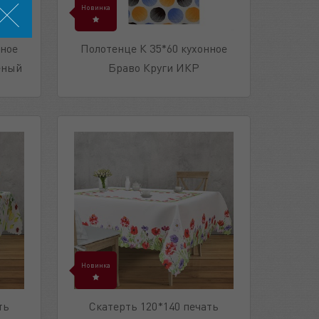
Новинка
нное
Полотенце К 35*60 кухонное
еный
Браво Круги ИКР
Новинка
ть
Скатерть 120*140 печать