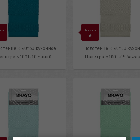
нка
Новинка
отенце К 40*60 кухонное
Полотенце К 40*60 кухо
алитра м1001-10 синий
Палитра м1001-05 беже