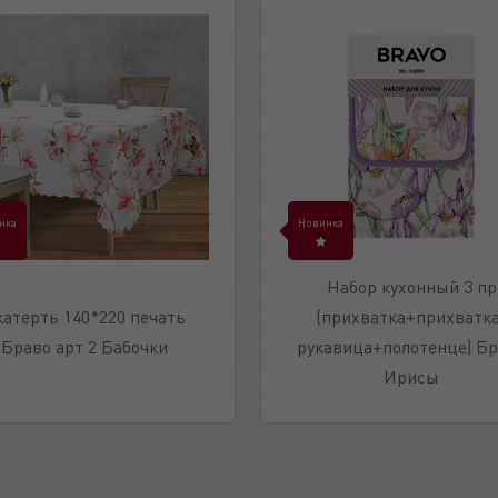
нка
Новинка
Набор кухонный 3 пр
катерть 140*220 печать
(прихватка+прихватка
Браво арт 2 Бабочки
рукавица+полотенце) Б
Ирисы