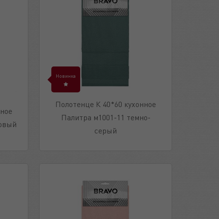
Новинка
Полотенце К 40*60 кухонное
нное
Палитра м1001-11 темно-
товый
серый