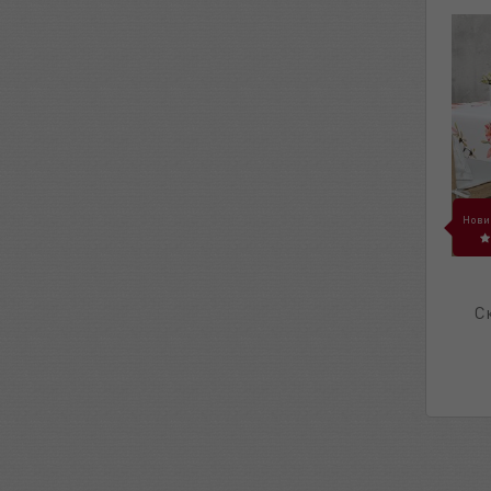
Нови
С