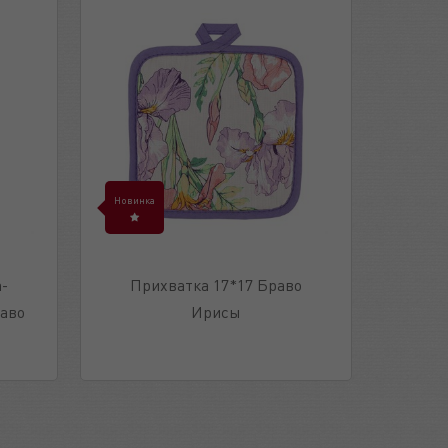
Новинка
-
Прихватка 17*17 Браво
раво
Ирисы