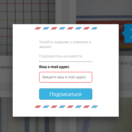
Узнайте первыми о новинках и
акциях!
Подпишитесь на новости.
Полулен полотен 50 Кост
лулен полотенечный 50
Ваш e-mail адрес
жаккард
Подписаться