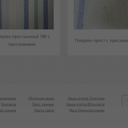
лулен простынный 180 с
Полулен прост с проснов
просновками
 компании
Обратная связь
Наша группа Телеграм
Контакты
Перс. данные
Наша группа ВКонтакте
ая оценка
Карта сайта
Мы в Одноклассниках