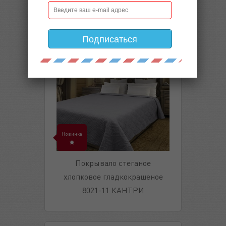
Подписаться
Новинка
Покрывало стеганое
хлопковое гладкокрашеное
8021-11 КАНТРИ