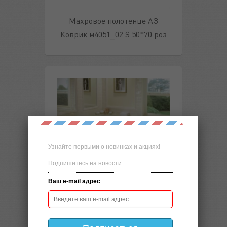
Махровое полотенце АЗ
Коврик м4051_02 S 50*70 роз
Узнайте первыми о новинках и акциях!
Подпишитесь на новости.
Ваш e-mail адрес
Махровое полотенце "Моно"
м4013 хлопок