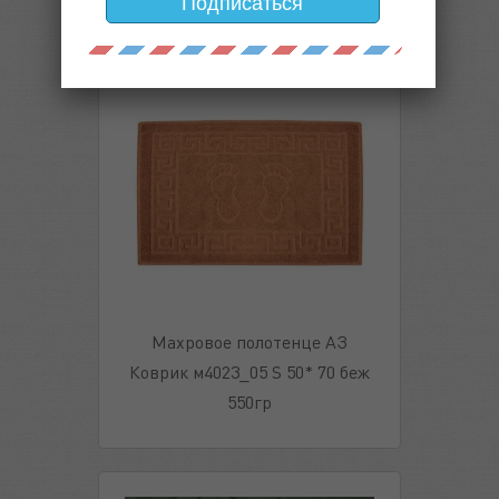
Подписаться
Махровое полотенце АЗ
Коврик м4023_05 S 50* 70 беж
550гр